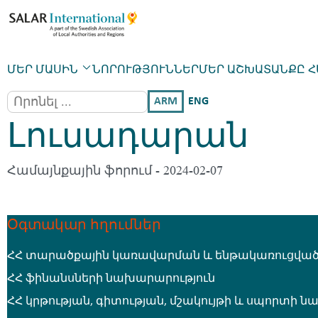
ՄԵՐ ՄԱՍԻՆ
ՆՈՐՈՒԹՅՈՒՆՆԵՐ
ՄԵՐ ԱՇԽԱՏԱՆՔԸ 
ARM
ENG
Լուսադարան
Համայնքային ֆորում - 2024-02-07
Օգտակար հղումներ
ՀՀ տարածքային կառավարման և ենթակառուցված
ՀՀ ֆինանսների նախարարություն
ՀՀ կրթության, գիտության, մշակույթի և սպորտի 