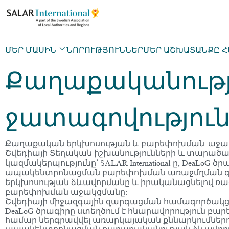
ՄԵՐ ՄԱՍԻՆ
ՆՈՐՈՒԹՅՈՒՆՆԵՐ
ՄԵՐ ԱՇԽԱՏԱՆՔԸ 
Քաղաքականությա
ջատագովությու
Քաղաքական երկխոսության և բարեփոխման
ջա
ա
Շվեդիայի Տեղական իշխանությունների և
տարածաշր
կազմակերպությունը՝ SALAR International-ը, DeaLo
ապակենտրոնացման բարեփոխման առաջմղման գո
երկխոսության ձևավորմանը և իրականացնելով ռազ
բարեփոխման աջակցմանը:
Շվեդիայի միջազգային զարգացման համագործակցու
DeaLoG ծրագիրը ստեղծում է հնարավորություն 
համար ներգրավվել առարկայական քննարկումներո