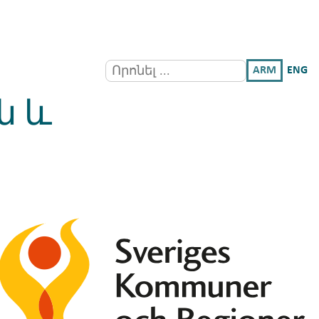
ARM
ENG
ն և