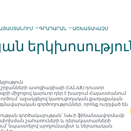
ՀԱՅԱՍՏԱՆՈՒՄ
ԳՐԱԴԱՐԱՆ
ԱՇԽԱՏԱԿԱԶՄ
ն երկխոսությու
ն
կցություն
ջանների ասոցիացիայի (SALAR) դուստր
G ծրագրի միջոցով կարևոր դեր է խաղում Հայաստանում
րծում՝ աջակցելով կառուցողական քաղաքական
մավարական գործողություններ, որոնք ուղղված են
թյան գործակալության՝ Sida-ի ֆինանսավորմամբ
բարեփոխման շահառուների և դերակատարների
ւմ՝ նպաստելով արդյունավետ և ներառական