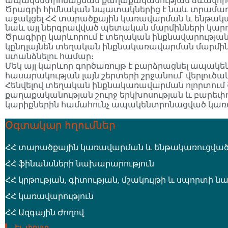
ապակենտրոնացման քաղաքականության ձևավոր
Ծրագրի հիմնական նպատակներից է նաև տրամադ
աջակցել ՀՀ տարածքային կառավարման և ենթակա
նաև այլ ներգրավված պետական մարմինների կարո
Ծրագիրը կարևորում է տեղական ինքնավարության 
կընդլայնեն տեղական ինքնակառավարման մարմիննե
ստանձնելու համար։
Մեկ այլ կարևոր գործառույթ է բարձրացնել ապակեն
հասարակության լայն շերտերի շրջանում՝ վերլուծ
Հենվելով տեղական ինքնակառավարման ոլորտում Շ
քաղաքականության շուրջ երկխոսության և բարե
կարիքներին համահունչ ապակենտրոնացված կառ
Օգտակար հղումներ
ՀՀ տարածքային կառավարման և ենթակառուցված
ՀՀ ֆինանսների նախարարություն
ՀՀ կրթության, գիտության, մշակույթի և սպորտի 
ՀՀ կառավարություն
ՀՀ Ազգային Ժողով